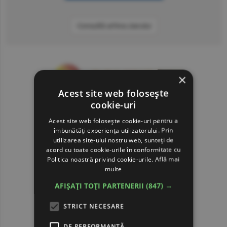
Consultă arhiva ziarului
×
Acest site web folosește
cookie-uri
Acest site web folosește cookie-uri pentru a
îmbunătăți experiența utilizatorului. Prin
utilizarea site-ului nostru web, sunteți de
acord cu toate cookie-urile în conformitate cu
Politica noastră privind cookie-urile.
Află mai
multe
AFIȘAȚI TOȚI PARTENERII
(847) →
STRICT NECESARE
DE PERFORMANȚĂ