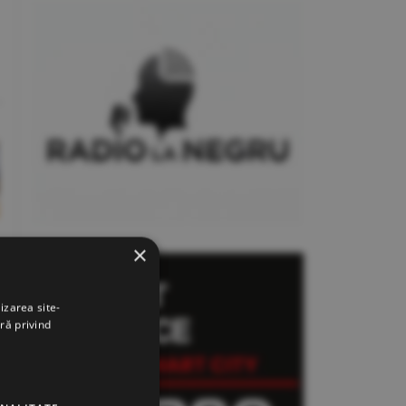
×
izarea site-
ră privind