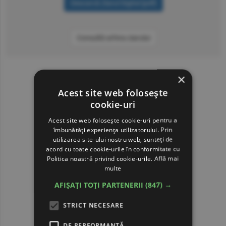
Consultă arhiva ziarului
×
Acest site web folosește
cookie-uri
Acest site web folosește cookie-uri pentru a
îmbunătăți experiența utilizatorului. Prin
utilizarea site-ului nostru web, sunteți de
acord cu toate cookie-urile în conformitate cu
Politica noastră privind cookie-urile.
Află mai
multe
AFIȘAȚI TOȚI PARTENERII
(847) →
STRICT NECESARE
DE PERFORMANȚĂ