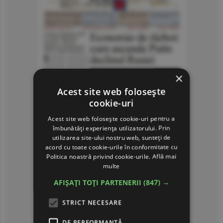
×
Acest site web folosește
cookie-uri
Acest site web folosește cookie-uri pentru a
îmbunătăți experiența utilizatorului. Prin
utilizarea site-ului nostru web, sunteți de
acord cu toate cookie-urile în conformitate cu
Politica noastră privind cookie-urile.
Află mai
multe
AFIȘAȚI TOȚI PARTENERII
(847) →
STRICT NECESARE
DE PERFORMANȚĂ