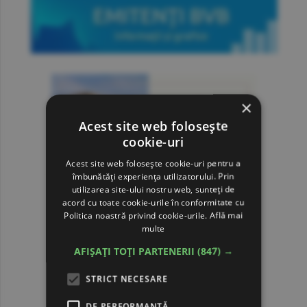
×
Acest site web folosește
cookie-uri
Acest site web folosește cookie-uri pentru a
îmbunătăți experiența utilizatorului. Prin
utilizarea site-ului nostru web, sunteți de
acord cu toate cookie-urile în conformitate cu
Politica noastră privind cookie-urile.
Află mai
multe
AFIȘAȚI TOȚI PARTENERII
(847) →
STRICT NECESARE
DE PERFORMANȚĂ