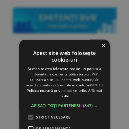
×
Acest site web folosește
cookie-uri
Acest site web folosește cookie-uri pentru a
îmbunătăți experiența utilizatorului. Prin
utilizarea site-ului nostru web, sunteți de
acord cu toate cookie-urile în conformitate cu
Politica noastră privind cookie-urile.
Află mai
multe
AFIȘAȚI TOȚI PARTENERII
(847) →
STRICT NECESARE
DE PERFORMANȚĂ