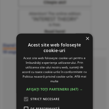
×
Acest site web folosește
Ziarul BURSA
cookie-uri
10 august
Acest site web folosește cookie-uri pentru a
Click să citeşti ziarul
îmbunătăți experiența utilizatorului. Prin
utilizarea site-ului nostru web, sunteți de
acord cu toate cookie-urile în conformitate cu
Politica noastră privind cookie-urile.
Află mai
multe
AFIȘAȚI TOȚI PARTENERII
(847) →
STRICT NECESARE
DE PERFORMANȚĂ