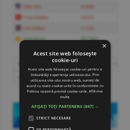
Dolar SUA
4.5480
Franc elveţian
5.6210
Liră sterlină
6.1244
Gram de aur
607.9521
×
Acest site web folosește
convertor valutar
cookie-uri
»
Acest site web folosește cookie-uri pentru a
îmbunătăți experiența utilizatorului. Prin
=
?
utilizarea site-ului nostru web, sunteți de
acord cu toate cookie-urile în conformitate cu
mai multe cotaţii valutare
Politica noastră privind cookie-urile.
Află mai
multe
AFIȘAȚI TOȚI PARTENERII
(847) →
STRICT NECESARE
DE PERFORMANȚĂ