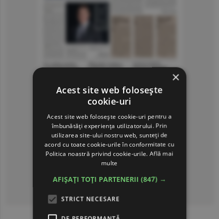
×
Acest site web folosește
cookie-uri
Acest site web folosește cookie-uri pentru a
îmbunătăți experiența utilizatorului. Prin
utilizarea site-ului nostru web, sunteți de
acord cu toate cookie-urile în conformitate cu
Politica noastră privind cookie-urile.
Află mai
multe
AFIȘAȚI TOȚI PARTENERII
(847) →
Consultă arhiva ziarului
STRICT NECESARE
DE PERFORMANȚĂ