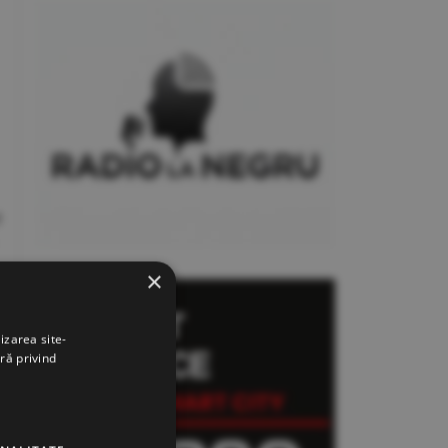
e
×
V
izarea site-
ră privind