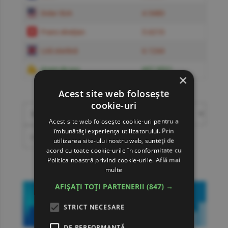
Dolar SUA
4.5480
Franc elveţian
5.6210
Liră sterlină
6.1244
Gram de aur
607.9521
×
Acest site web folosește
convertor valutar
cookie-uri
»
Acest site web folosește cookie-uri pentru a
îmbunătăți experiența utilizatorului. Prin
=
?
utilizarea site-ului nostru web, sunteți de
acord cu toate cookie-urile în conformitate cu
Politica noastră privind cookie-urile.
Află mai
mai multe cotaţii valutare
multe
AFIȘAȚI TOȚI PARTENERII
(847) →
STRICT NECESARE
DE PERFORMANȚĂ