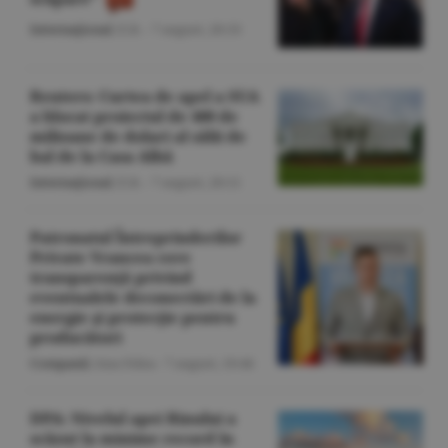
Internaţional
/Z.B. -
7 august,
20:33
Reuters: Curtea de apel a SUA
a blocat proiectul de 400 de
milioane de dolari al sălii de
bal de la Casa Albă
Internaţional
/Z.B. -
7 august,
20:11
Patronatul Întreprinderilor
Private Vrancea cere
transparenţă privind
eventualele deconectări de la
energie şi protecţie pentru
producători
Companii
/Ana Felea -
7 august,
19:46
DPA: Nivelul apei Rinului a
scăzut la minime record în