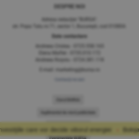
DESPRE NOI
Adresa redacţiei "BURSA":
str. Popa Tatu nr.71, sector 1, Bucureşti, cod 010804.
Date contactare
Andreea Cristea - 0725.558.165
Elena Maftei - 0735.010.172
Andreea Roşoiu - 0724.381.118
E-mail: marketing@bursa.ro
Contacţi-ne aici
Ziarul BURSA
Suplimentul de mică publicitate
BURSA Construcţiilor
vor decide viitorul energiei
Bolojan a cerut econ
Evenimentele BURSA