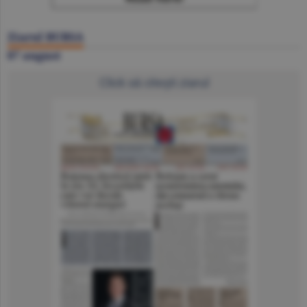
Ziarul BURSA
07 august
Click să citeşti ziarul