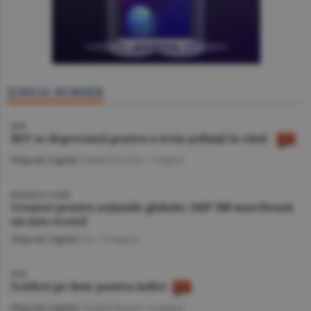
JURNAL BURSIER
BVB
BET se depreciază pentru a treia şedinţă la rând
Piaţa de Capital
/Andrei Iacomi -
7 august
BURSELE LUMII
Creşteri pentru acţiunile globale; S&P 500 marchează
un nou record
Piaţa de Capital
/A.I. -
6 august
BVB
Scăderi pe linie pentru indici
Piaţa de Capital
/Andrei Iacomi -
6 august