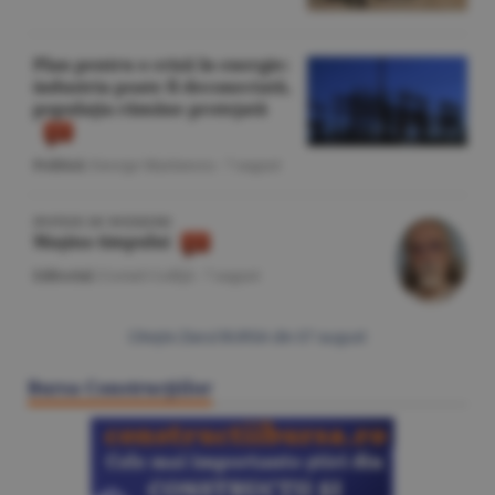
Plan pentru o criză în energie:
industria poate fi deconectată,
populaţia rămâne protejată
Politică
/George Marinescu -
7 august
IPOTEZE DE WEEKEND
Maşina timpului
Editorial
/Cornel Codiţă -
7 august
Citeşte Ziarul BURSA din
07 august
Bursa Construcţiilor