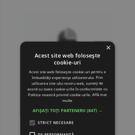
×
Acest site web folosește
cookie-uri
Acest site web folosește cookie-uri pentru a
îmbunătăți experiența utilizatorului. Prin
utilizarea site-ului nostru web, sunteți de
acord cu toate cookie-urile în conformitate cu
Politica noastră privind cookie-urile.
Află mai
multe
AFIȘAȚI TOȚI PARTENERII
(847) →
STRICT NECESARE
DE PERFORMANȚĂ