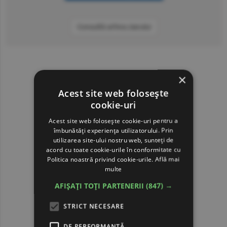
Consultă arhiva ziarului
×
Acest site web folosește
cookie-uri
Acest site web folosește cookie-uri pentru a
îmbunătăți experiența utilizatorului. Prin
utilizarea site-ului nostru web, sunteți de
acord cu toate cookie-urile în conformitate cu
Politica noastră privind cookie-urile.
Află mai
multe
AFIȘAȚI TOȚI PARTENERII
(847) →
STRICT NECESARE
DE PERFORMANȚĂ