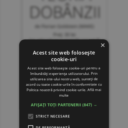
×
Acest site web folosește
cookie-uri
Acest site web folosește cookie-uri pentru a
îmbunătăți experiența utilizatorului. Prin
utilizarea site-ului nostru web, sunteți de
acord cu toate cookie-urile în conformitate cu
Politica noastră privind cookie-urile.
Află mai
multe
AFIȘAȚI TOȚI PARTENERII
(847) →
STRICT NECESARE
DE PERFORMANȚĂ