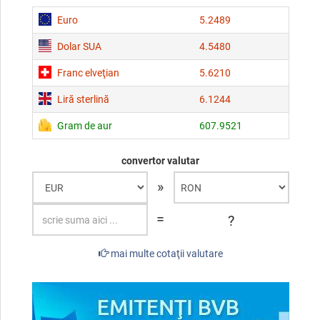
Euro
5.2489
Dolar SUA
4.5480
Franc elveţian
5.6210
Liră sterlină
6.1244
Gram de aur
607.9521
convertor valutar
»
=
?
mai multe cotaţii valutare