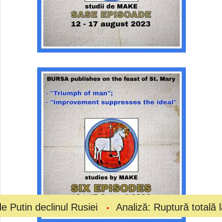
linul Rusiei
Analiză: Ruptură totală la vârful fot