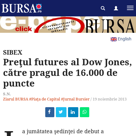
English
SIBEX
Preţul futures al Dow Jones,
către pragul de 16.000 de
puncte
S.N.
Ziarul BURSA
#Piaţa de Capital
#Jurnal Bursier
/
19 noiembrie 2013
a jumătatea şedinţei de debut a