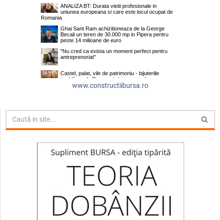
www.constructiibursa.ro