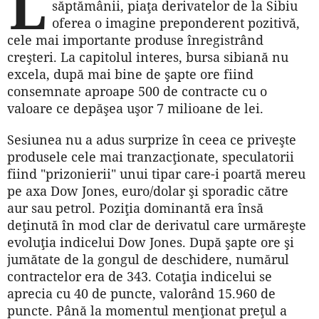
L
săptămânii, piaţa derivatelor de la Sibiu
oferea o imagine preponderent pozitivă,
cele mai importante produse înregistrând
creşteri. La capitolul interes, bursa sibiană nu
excela, după mai bine de şapte ore fiind
consemnate aproape 500 de contracte cu o
valoare ce depăşea uşor 7 milioane de lei.
Sesiunea nu a adus surprize în ceea ce priveşte
produsele cele mai tranzacţionate, speculatorii
fiind "prizonierii" unui tipar care-i poartă mereu
pe axa Dow Jones, euro/dolar şi sporadic către
aur sau petrol. Poziţia dominantă era însă
deţinută în mod clar de derivatul care urmăreşte
evoluţia indicelui Dow Jones. După şapte ore şi
jumătate de la gongul de deschidere, numărul
contractelor era de 343. Cotaţia indicelui se
aprecia cu 40 de puncte, valorând 15.960 de
puncte. Până la momentul menţionat preţul a