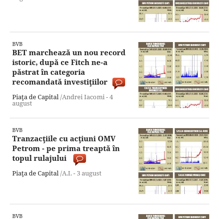
BVB
BET marchează un nou record
istoric, după ce Fitch ne-a
păstrat în categoria
recomandată investiţiilor
Piaţa de Capital
/Andrei Iacomi -
4
august
BVB
Tranzacţiile cu acţiuni OMV
Petrom - pe prima treaptă în
topul rulajului
Piaţa de Capital
/A.I. -
3 august
BVB