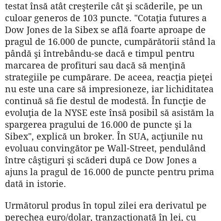
testat însă atât creşterile cât şi scăderile, pe un
culoar generos de 103 puncte. "Cotaţia futures a
Dow Jones de la Sibex se află foarte aproape de
pragul de 16.000 de puncte, cumpărătorii stând la
pândă şi întrebându-se dacă e timpul pentru
marcarea de profituri sau dacă să menţină
strategiile pe cumpărare. De aceea, reacţia pieţei
nu este una care să impresioneze, iar lichiditatea
continuă să fie destul de modestă. În funcţie de
evoluţia de la NYSE este însă posibil să asistăm la
spargerea pragului de 16.000 de puncte şi la
Sibex", explică un broker. În SUA, acţiunile nu
evoluau convingător pe Wall-Street, pendulând
între câştiguri şi scăderi după ce Dow Jones a
ajuns la pragul de 16.000 de puncte pentru prima
dată in istorie.
Următorul produs în topul zilei era derivatul pe
perechea euro/dolar, tranzacţionată în lei, cu