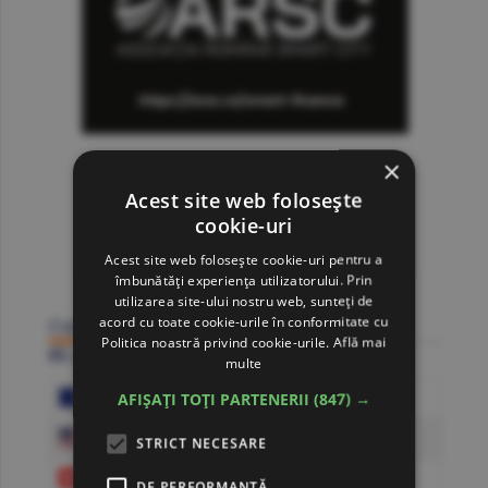
×
Acest site web folosește
cookie-uri
Acest site web folosește cookie-uri pentru a
îmbunătăți experiența utilizatorului. Prin
utilizarea site-ului nostru web, sunteți de
acord cu toate cookie-urile în conformitate cu
Curs valutar BNR
Politica noastră privind cookie-urile.
Află mai
05 Aug. 2026
multe
AFIȘAȚI TOȚI PARTENERII
(847) →
Euro
5.2489
Dolar SUA
4.5480
STRICT NECESARE
Franc elveţian
5.6210
DE PERFORMANȚĂ