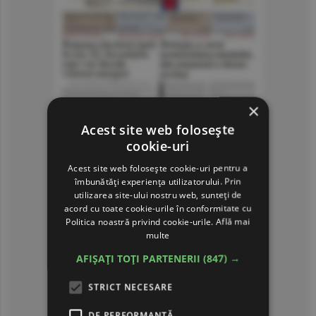
×
Acest site web folosește
cookie-uri
Acest site web folosește cookie-uri pentru a
îmbunătăți experiența utilizatorului. Prin
utilizarea site-ului nostru web, sunteți de
acord cu toate cookie-urile în conformitate cu
Politica noastră privind cookie-urile.
Află mai
multe
AFIȘAȚI TOȚI PARTENERII
(847) →
STRICT NECESARE
DE PERFORMANȚĂ