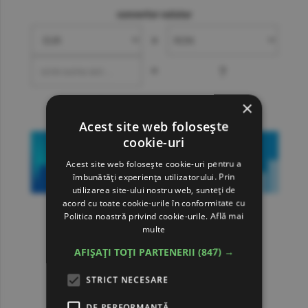
convertor valutar
»
=
?
×
mai multe cotaţii valutare
Acest site web folosește
cookie-uri
Acest site web folosește cookie-uri pentru a
îmbunătăți experiența utilizatorului. Prin
utilizarea site-ului nostru web, sunteți de
acord cu toate cookie-urile în conformitate cu
Politica noastră privind cookie-urile.
Află mai
multe
AFIȘAȚI TOȚI PARTENERII
(847) →
STRICT NECESARE
DE PERFORMANȚĂ