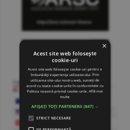
×
Acest site web folosește
cookie-uri
Acest site web folosește cookie-uri pentru a
îmbunătăți experiența utilizatorului. Prin
utilizarea site-ului nostru web, sunteți de
Curs valutar BNR
acord cu toate cookie-urile în conformitate cu
05 Aug. 2026
Politica noastră privind cookie-urile.
Află mai
multe
Euro
5.2489
AFIȘAȚI TOȚI PARTENERII
(847) →
Dolar SUA
4.5480
STRICT NECESARE
Franc elveţian
5.6210
DE PERFORMANȚĂ