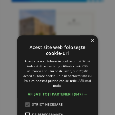
×
Acest site web folosește
cookie-uri
Acest site web folosește cookie-uri pentru a
îmbunătăți experiența utilizatorului. Prin
utilizarea site-ului nostru web, sunteți de
acord cu toate cookie-urile în conformitate cu
Politica noastră privind cookie-urile.
Află mai
multe
AFIȘAȚI TOȚI PARTENERII
(847) →
STRICT NECESARE
DE PERFORMANȚĂ