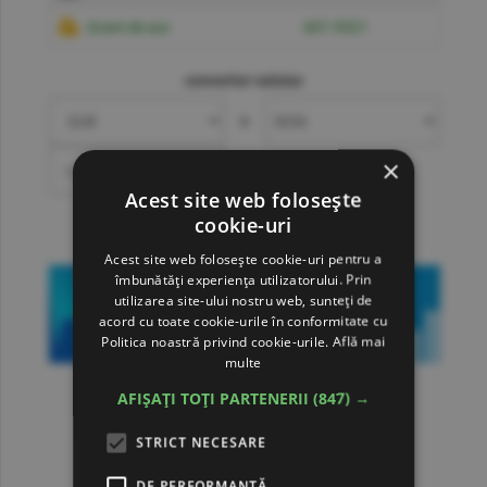
Gram de aur
607.9521
convertor valutar
»
×
=
?
Acest site web folosește
cookie-uri
mai multe cotaţii valutare
Acest site web folosește cookie-uri pentru a
îmbunătăți experiența utilizatorului. Prin
utilizarea site-ului nostru web, sunteți de
acord cu toate cookie-urile în conformitate cu
Politica noastră privind cookie-urile.
Află mai
multe
AFIȘAȚI TOȚI PARTENERII
(847) →
STRICT NECESARE
DE PERFORMANȚĂ