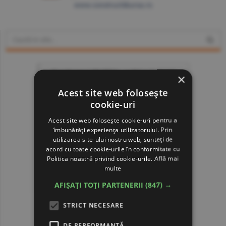
www.constructiibursa.ro
×
Acest site web folosește
cookie-uri
Acest site web folosește cookie-uri pentru a
îmbunătăți experiența utilizatorului. Prin
utilizarea site-ului nostru web, sunteți de
acord cu toate cookie-urile în conformitate cu
Politica noastră privind cookie-urile.
Află mai
multe
AFIȘAȚI TOȚI PARTENERII
(847) →
STRICT NECESARE
DE PERFORMANȚĂ