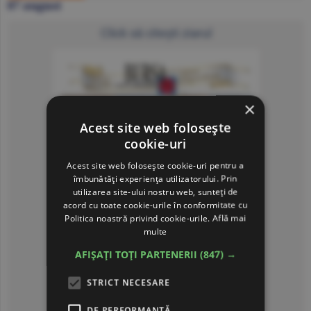
07 august
Click să citeşti ziarul
×
Acest site web folosește
cookie-uri
Acest site web folosește cookie-uri pentru a
îmbunătăți experiența utilizatorului. Prin
utilizarea site-ului nostru web, sunteți de
acord cu toate cookie-urile în conformitate cu
Politica noastră privind cookie-urile.
Află mai
multe
AFIȘAȚI TOȚI PARTENERII
(847) →
STRICT NECESARE
DE PERFORMANȚĂ