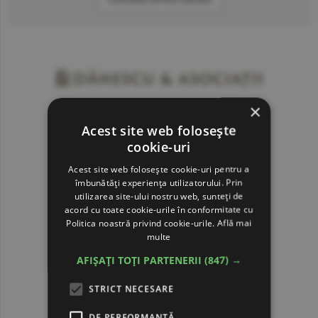
×
Acest site web folosește
cookie-uri
Acest site web folosește cookie-uri pentru a
îmbunătăți experiența utilizatorului. Prin
utilizarea site-ului nostru web, sunteți de
acord cu toate cookie-urile în conformitate cu
Politica noastră privind cookie-urile.
Află mai
multe
AFIȘAȚI TOȚI PARTENERII
(847) →
STRICT NECESARE
DE PERFORMANȚĂ