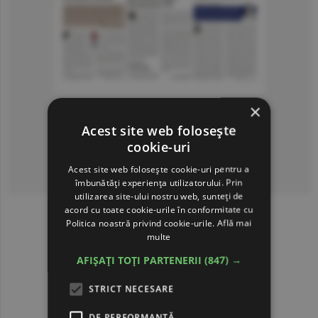
×
Acest site web folosește
cookie-uri
Consultă arhiva ziarului
Acest site web folosește cookie-uri pentru a
îmbunătăți experiența utilizatorului. Prin
utilizarea site-ului nostru web, sunteți de
acord cu toate cookie-urile în conformitate cu
Politica noastră privind cookie-urile.
Află mai
multe
AFIȘAȚI TOȚI PARTENERII
(847) →
STRICT NECESARE
DE PERFORMANȚĂ