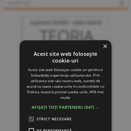
×
Acest site web folosește
cookie-uri
Acest site web folosește cookie-uri pentru a
îmbunătăți experiența utilizatorului. Prin
utilizarea site-ului nostru web, sunteți de
acord cu toate cookie-urile în conformitate cu
Politica noastră privind cookie-urile.
Află mai
multe
AFIȘAȚI TOȚI PARTENERII
(847) →
STRICT NECESARE
DE PERFORMANȚĂ