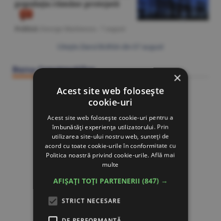
populaţia rămâne protejată
Politică
/George Marinescu -
7 august
Citeşte Ziarul BURSA din
07 august
Bursa Construcţiilor
×
Acest site web folosește
cookie-uri
Acest site web folosește cookie-uri pentru a
îmbunătăți experiența utilizatorului. Prin
utilizarea site-ului nostru web, sunteți de
acord cu toate cookie-urile în conformitate cu
Politica noastră privind cookie-urile.
Află mai
multe
AFIȘAȚI TOȚI PARTENERII
(847) →
STRICT NECESARE
DE PERFORMANȚĂ