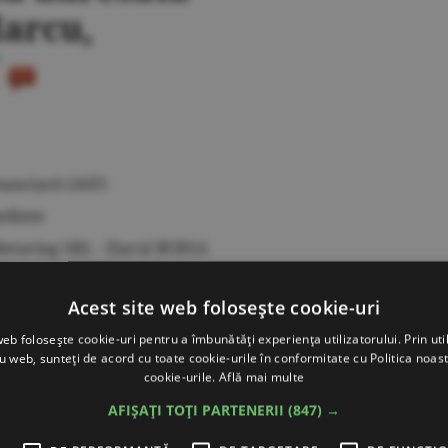
arcu,
nanciară (ASF)
edinte
etaring SRL - Ziarul BURSA
ţă de către ASF
Acest site web folosește cookie-uri
web folosește cookie-uri pentru a îmbunătăți experiența utilizatorului. Prin util
ru web, sunteți de acord cu toate cookie-urile în conformitate cu Politica noast
cookie-urile.
Află mai multe
AFIȘAȚI TOȚI PARTENERII
(847) →