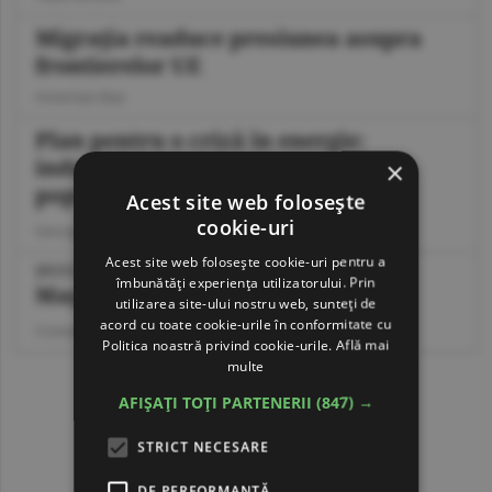
Migraţia readuce presiunea asupra
frontierelor UE
Octavian Dan
Plan pentru o criză în energie:
industria poate fi deconectată,
×
populaţia rămâne protejată
Acest site web folosește
cookie-uri
George Marinescu
Acest site web folosește cookie-uri pentru a
IPOTEZE DE WEEKEND
îmbunătăți experiența utilizatorului. Prin
Maşina timpului
utilizarea site-ului nostru web, sunteți de
acord cu toate cookie-urile în conformitate cu
Cornel Codiţă
Politica noastră privind cookie-urile.
Află mai
multe
AFIȘAȚI TOȚI PARTENERII
(847) →
STRICT NECESARE
DE PERFORMANȚĂ