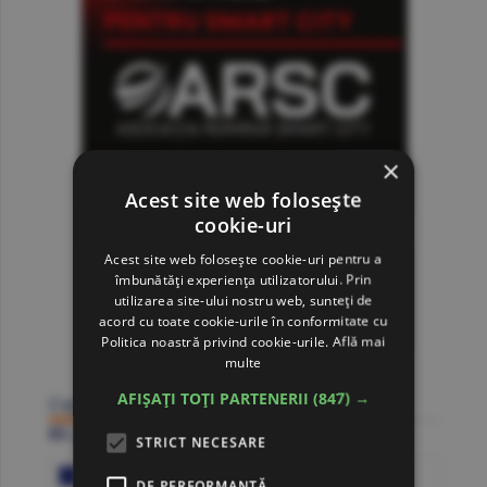
×
Acest site web folosește
cookie-uri
Acest site web folosește cookie-uri pentru a
îmbunătăți experiența utilizatorului. Prin
utilizarea site-ului nostru web, sunteți de
acord cu toate cookie-urile în conformitate cu
Politica noastră privind cookie-urile.
Află mai
multe
AFIȘAȚI TOȚI PARTENERII
(847) →
Curs valutar BNR
05 Aug. 2026
STRICT NECESARE
Euro
5.2489
DE PERFORMANȚĂ