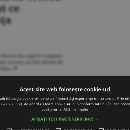
ut ce
ţa
e dovezi ale ruperii complete
ni, acestea au fost oferite de
 China.
şie
Acest site web folosește cookie-uri
cii
web folosește cookie-uri pentru a îmbunătăți experiența utilizatorului. Prin util
ru web, sunteți de acord cu toate cookie-urile în conformitate cu Politica noast
cookie-urile.
Află mai multe
AFIȘAȚI TOȚI PARTENERII
(847) →