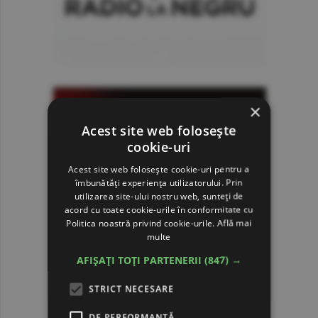
×
Acest site web folosește
cookie-uri
Acest site web folosește cookie-uri pentru a
îmbunătăți experiența utilizatorului. Prin
utilizarea site-ului nostru web, sunteți de
acord cu toate cookie-urile în conformitate cu
Politica noastră privind cookie-urile.
Află mai
multe
AFIȘAȚI TOȚI PARTENERII
(847) →
STRICT NECESARE
DE PERFORMANȚĂ