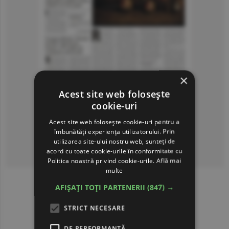
×
Acest site web folosește
cookie-uri
Acest site web folosește cookie-uri pentru a
îmbunătăți experiența utilizatorului. Prin
utilizarea site-ului nostru web, sunteți de
Consultă arhiva ziarului
acord cu toate cookie-urile în conformitate cu
Politica noastră privind cookie-urile.
Află mai
multe
AFIȘAȚI TOȚI PARTENERII
(847) →
STRICT NECESARE
DE PERFORMANȚĂ