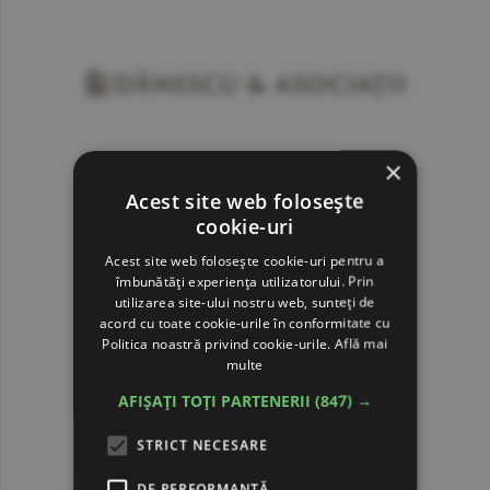
×
Acest site web folosește
cookie-uri
Acest site web folosește cookie-uri pentru a
îmbunătăți experiența utilizatorului. Prin
utilizarea site-ului nostru web, sunteți de
acord cu toate cookie-urile în conformitate cu
Politica noastră privind cookie-urile.
Află mai
multe
AFIȘAȚI TOȚI PARTENERII
(847) →
STRICT NECESARE
DE PERFORMANȚĂ