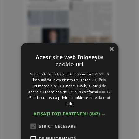
×
Acest site web folosește
cookie-uri
Acest site web folosește cookie-uri pentru a
îmbunătăți experiența utilizatorului. Prin
utilizarea site-ului nostru web, sunteți de
acord cu toate cookie-urile în conformitate cu
Politica noastră privind cookie-urile.
Află mai
multe
AFIȘAȚI TOȚI PARTENERII
(847) →
STRICT NECESARE
DE PERFORMANȚĂ