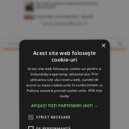
www.constructiibursa.ro
×
Acest site web folosește
cookie-uri
Acest site web folosește cookie-uri pentru a
îmbunătăți experiența utilizatorului. Prin
utilizarea site-ului nostru web, sunteți de
acord cu toate cookie-urile în conformitate cu
Politica noastră privind cookie-urile.
Află mai
multe
AFIȘAȚI TOȚI PARTENERII
(847) →
STRICT NECESARE
DE PERFORMANȚĂ