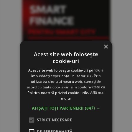
×
Acest site web folosește
cookie-uri
Acest site web folosește cookie-uri pentru a
îmbunătăți experiența utilizatorului. Prin
utilizarea site-ului nostru web, sunteți de
acord cu toate cookie-urile în conformitate cu
Politica noastră privind cookie-urile.
Află mai
multe
AFIȘAȚI TOȚI PARTENERII
(847) →
STRICT NECESARE
DE PERFORMANȚĂ