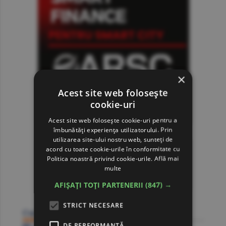
×
Acest site web folosește
cookie-uri
Acest site web folosește cookie-uri pentru a
îmbunătăți experiența utilizatorului. Prin
utilizarea site-ului nostru web, sunteți de
acord cu toate cookie-urile în conformitate cu
Politica noastră privind cookie-urile.
Află mai
multe
AFIȘAȚI TOȚI PARTENERII
(847) →
STRICT NECESARE
Curs valutar BNR
DE PERFORMANȚĂ