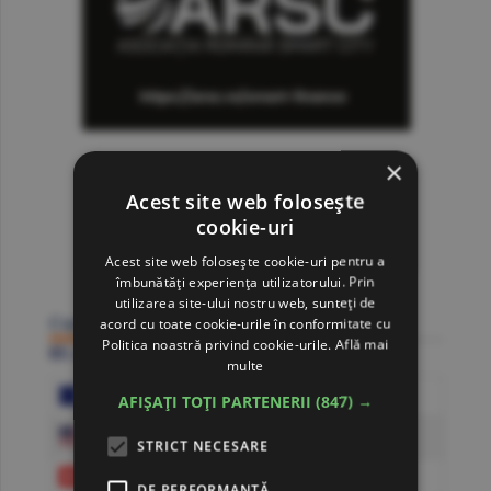
×
Acest site web folosește
cookie-uri
Acest site web folosește cookie-uri pentru a
îmbunătăți experiența utilizatorului. Prin
utilizarea site-ului nostru web, sunteți de
Curs valutar BNR
acord cu toate cookie-urile în conformitate cu
Politica noastră privind cookie-urile.
Află mai
05 Aug. 2026
multe
Euro
5.2489
AFIȘAȚI TOȚI PARTENERII
(847) →
Dolar SUA
4.5480
STRICT NECESARE
Franc elveţian
5.6210
DE PERFORMANȚĂ