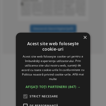
×
Acest site web folosește
Consultă arhiva ziarului
cookie-uri
Acest site web folosește cookie-uri pentru a
îmbunătăți experiența utilizatorului. Prin
utilizarea site-ului nostru web, sunteți de
acord cu toate cookie-urile în conformitate cu
Politica noastră privind cookie-urile.
Află mai
multe
AFIȘAȚI TOȚI PARTENERII
(847) →
STRICT NECESARE
DE PERFORMANȚĂ