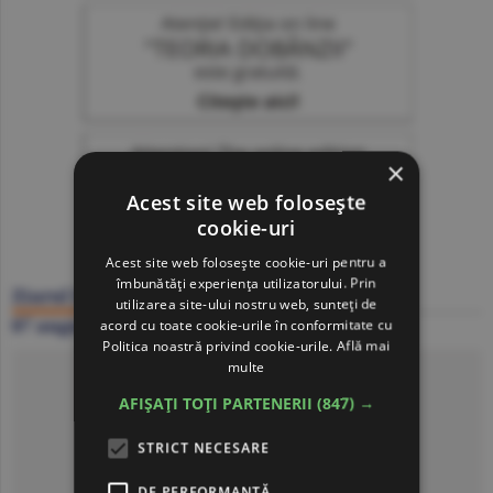
×
Acest site web folosește
cookie-uri
Acest site web folosește cookie-uri pentru a
îmbunătăți experiența utilizatorului. Prin
Ziarul BURSA
utilizarea site-ului nostru web, sunteți de
07 august
acord cu toate cookie-urile în conformitate cu
Politica noastră privind cookie-urile.
Află mai
multe
Click să citeşti ziarul
AFIȘAȚI TOȚI PARTENERII
(847) →
STRICT NECESARE
DE PERFORMANȚĂ