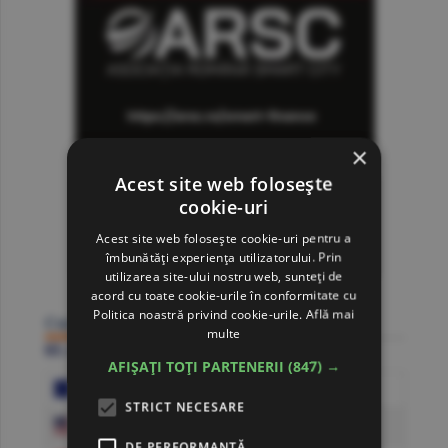
×
Acest site web folosește
cookie-uri
Acest site web folosește cookie-uri pentru a
îmbunătăți experiența utilizatorului. Prin
utilizarea site-ului nostru web, sunteți de
acord cu toate cookie-urile în conformitate cu
Politica noastră privind cookie-urile.
Află mai
Curs valutar BNR
multe
05 Aug. 2026
AFIȘAȚI TOȚI PARTENERII
(847) →
Euro
5.2489
STRICT NECESARE
Dolar SUA
4.5480
DE PERFORMANȚĂ