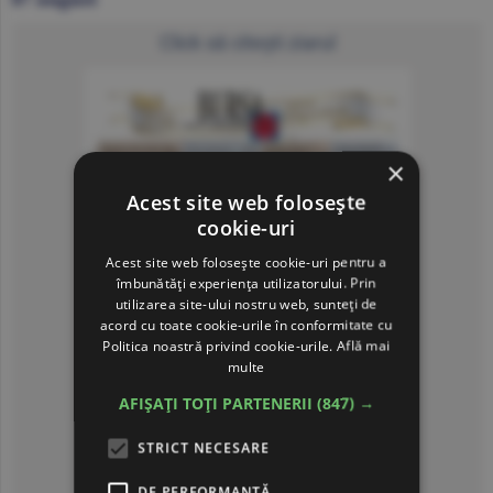
Click să citeşti ziarul
×
Acest site web folosește
cookie-uri
Acest site web folosește cookie-uri pentru a
îmbunătăți experiența utilizatorului. Prin
utilizarea site-ului nostru web, sunteți de
acord cu toate cookie-urile în conformitate cu
Politica noastră privind cookie-urile.
Află mai
multe
AFIȘAȚI TOȚI PARTENERII
(847) →
STRICT NECESARE
DE PERFORMANȚĂ