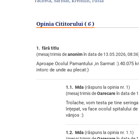
racheta
,
Sarmat
,
kremlin
,
rusia
Opinia Cititorului (
6
)
1. fără titlu
(mesaj trimis de
anonim
în data de
13.05.2026, 08:36
Aproape Ocolul Pamantului ,in Sarmat :).40.075 km
intorc de unde au plecat:)
1.1. Mda
(răspuns la opinia nr. 1)
(mesaj trimis de
Oarecare
în data de
1
Trolache, vom testa pe tine seringa
înțepat, va face ocolul spitalului de
vânjos :)
1.2. Mda
(răspuns la opinia nr. 1.1)
(mesaj trimis de
Oarecare
în data de
1