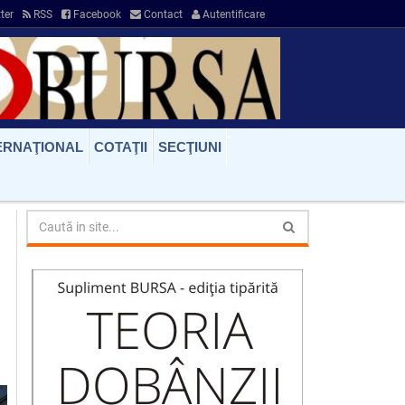
ter
RSS
Facebook
Contact
Autentificare
ERNAŢIONAL
COTAŢII
SECŢIUNI