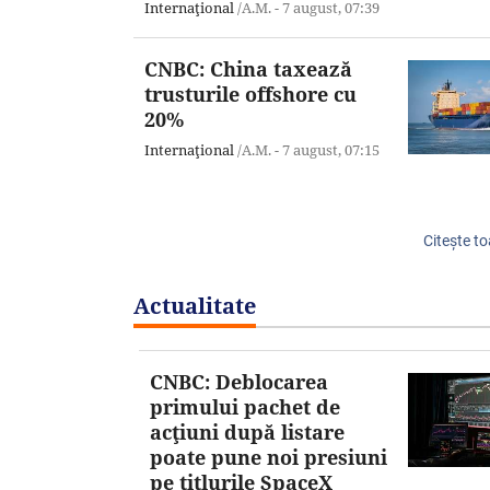
Internaţional
/A.M. -
7 august,
07:39
CNBC: China taxează
trusturile offshore cu
20%
Internaţional
/A.M. -
7 august,
07:15
Citeşte to
Actualitate
CNBC: Deblocarea
primului pachet de
acţiuni după listare
poate pune noi presiuni
pe titlurile SpaceX