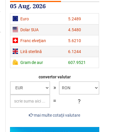
05 Aug. 2026
Euro
5.2489
Dolar SUA
4.5480
Franc elveţian
5.6210
Liră sterlină
6.1244
Gram de aur
607.9521
convertor valutar
»
=
?
mai multe cotaţii valutare