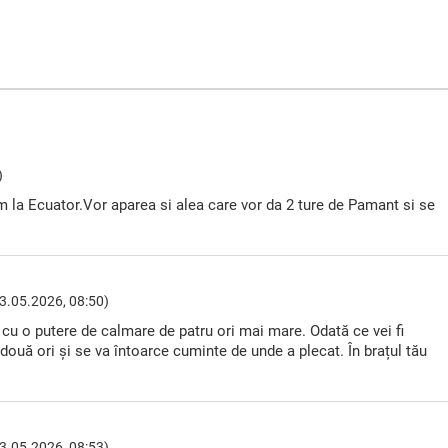
)
 la Ecuator.Vor aparea si alea care vor da 2 ture de Pamant si se
3.05.2026, 08:50)
 cu o putere de calmare de patru ori mai mare. Odată ce vei fi
 două ori și se va întoarce cuminte de unde a plecat. În brațul tău
3.05.2026, 08:53)