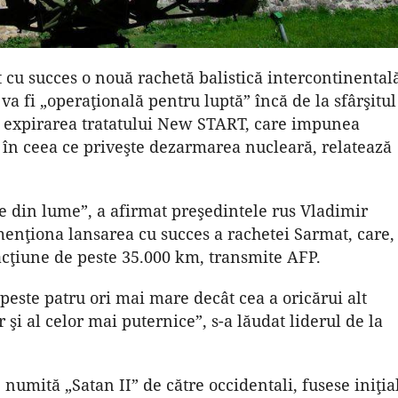
t cu succes o nouă rachetă balistică intercontinental
 va fi „operaţională pentru luptă” încă de la sfârşitul
pă expirarea tratatului New START, care impunea
în ceea ce priveşte dezarmarea nucleară, relatează
te din lume”, a afirmat preşedintele rus Vladimir
menţiona lansarea cu succes a rachetei Sarmat, care,
 acţiune de peste 35.000 km, transmite AFP.
 peste patru ori mai mare decât cea a oricărui alt
 şi al celor mai puternice”, s-a lăudat liderul de la
numită „Satan II” de către occidentali, fusese iniţia