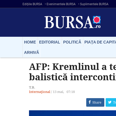
Ediţiile BURSA
• Evenimentele BURSA
• Suplimentele BURSA
HOME
EDITORIAL
POLITICĂ
PIAŢA DE CAPIT
ARHIVĂ
AFP: Kremlinul a t
balistică intercon
T.B.
Internaţional
/
13 mai,
07:18
Share
T