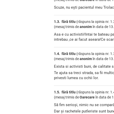
Scuze, nu ești pacientul meu Trola
1.3. fără titlu
(răspuns la opinia nr. 1.
(mesaj trimis de
anonim
în data de
13.
Asa e cu activistii!Intai te bateau 
intrebau ,ce ai facut aseara!Ce sca
1.4. fără titlu
(răspuns la opinia nr. 1.
(mesaj trimis de
anonim
în data de
13.
Exista si activisti buni, de calitate 
Te ajuta sa treci strada, sa fii multi
privesti lumea cu ochii lor.
1.5. fără titlu
(răspuns la opinia nr. 1.
(mesaj trimis de
Oarecare
în data de
1
Să fim serioși, nimic nu se compară
Dar și rachetele putleriste sunt bu