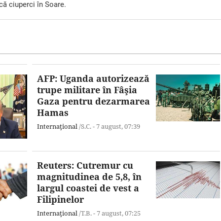
acă ciuperci în Soare.
AFP: Uganda autorizează
trupe militare în Fâşia
Gaza pentru dezarmarea
Hamas
Internaţional
/S.C. -
7 august,
07:39
Reuters: Cutremur cu
magnitudinea de 5,8, în
largul coastei de vest a
Filipinelor
Internaţional
/T.B. -
7 august,
07:25