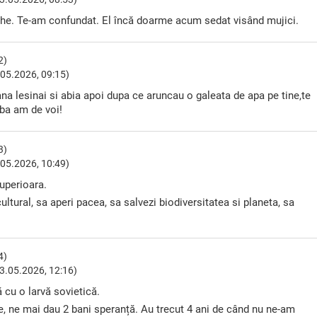
che. Te-am confundat. El încă doarme acum sedat visând mujici.
2)
05.2026, 09:15)
pana lesinai si abia apoi dupa ce aruncau o galeata de apa pe tine,te
rba am de voi!
3)
05.2026, 10:49)
superioara.
cultural, sa aperi pacea, sa salvezi biodiversitatea si planeta, sa
4)
3.05.2026, 12:16)
 cu o larvă sovietică.
ne, ne mai dau 2 bani speranță. Au trecut 4 ani de când nu ne-am