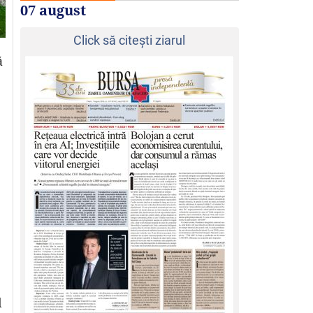
07 august
Click să citeşti ziarul
ă
l