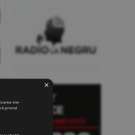
×
izarea site-
ră privind