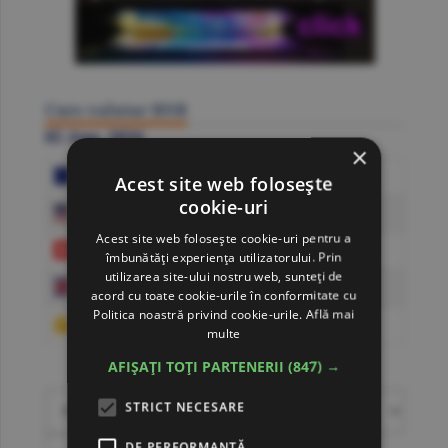
Curs valutar BNR
05 Aug. 2026
×
Euro
5.2489
Acest site web folosește
cookie-uri
Dolar SUA
4.5480
Acest site web folosește cookie-uri pentru a
Franc elveţian
5.6210
îmbunătăți experiența utilizatorului. Prin
utilizarea site-ului nostru web, sunteți de
Liră sterlină
6.1244
acord cu toate cookie-urile în conformitate cu
Politica noastră privind cookie-urile.
Află mai
Gram de aur
607.9521
multe
AFIȘAȚI TOȚI PARTENERII
(847) →
convertor valutar
»
STRICT NECESARE
DE PERFORMANȚĂ