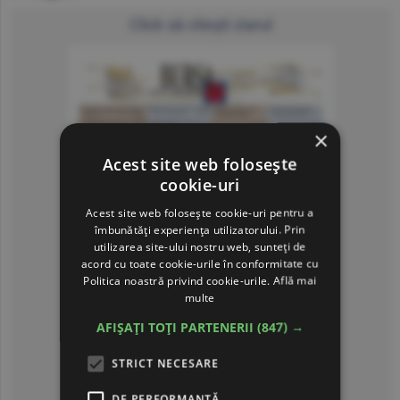
Click să citeşti ziarul
×
Acest site web folosește
cookie-uri
Acest site web folosește cookie-uri pentru a
îmbunătăți experiența utilizatorului. Prin
utilizarea site-ului nostru web, sunteți de
acord cu toate cookie-urile în conformitate cu
Politica noastră privind cookie-urile.
Află mai
multe
AFIȘAȚI TOȚI PARTENERII
(847) →
STRICT NECESARE
DE PERFORMANȚĂ