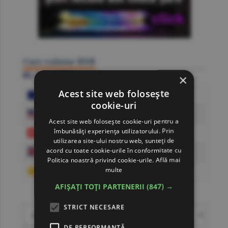
Curs valutar BNR
05 Aug. 2026
×
Acest site web folosește
Euro
5.2489
cookie-uri
Dolar SUA
4.5480
Acest site web folosește cookie-uri pentru a
îmbunătăți experiența utilizatorului. Prin
Franc elveţian
5.6210
utilizarea site-ului nostru web, sunteți de
acord cu toate cookie-urile în conformitate cu
Liră sterlină
6.1244
Politica noastră privind cookie-urile.
Află mai
multe
Gram de aur
607.9521
AFIȘAȚI TOȚI PARTENERII
(847) →
convertor valutar
STRICT NECESARE
»
DE PERFORMANȚĂ