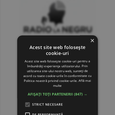
×
Acest site web folosește
cookie-uri
Acest site web folosește cookie-uri pentru a
îmbunătăți experiența utilizatorului. Prin
utilizarea site-ului nostru web, sunteți de
acord cu toate cookie-urile în conformitate cu
Politica noastră privind cookie-urile.
Află mai
multe
AFIȘAȚI TOȚI PARTENERII
(847) →
STRICT NECESARE
DE PERFORMANȚĂ