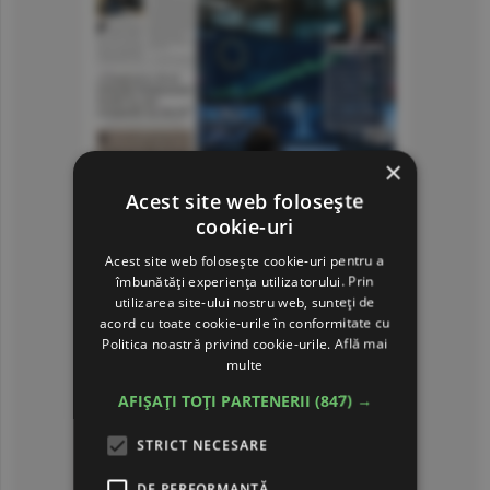
×
Acest site web folosește
cookie-uri
Acest site web folosește cookie-uri pentru a
îmbunătăți experiența utilizatorului. Prin
utilizarea site-ului nostru web, sunteți de
acord cu toate cookie-urile în conformitate cu
Politica noastră privind cookie-urile.
Află mai
multe
AFIȘAȚI TOȚI PARTENERII
(847) →
STRICT NECESARE
Consultă arhiva ziarului
DE PERFORMANȚĂ